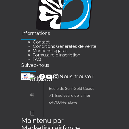
Informations
Contact
Conditions Générales de Vente
Mentions légales
Formulaire d'inscription
FAQ
Suivez-nous
ancv
YouTube
Facebook
YouTube
Instagram
Nous trouver
Ecole de Surf Gold Coast
71, Boulevard de la mer
64700 Hendaye
Maintenu par
Marketing.airforce